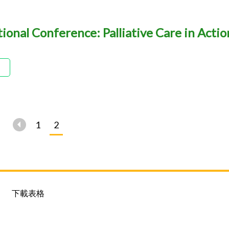
ional Conference: Palliative Care in Actio
1
2
下載表格