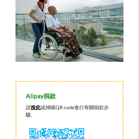
Alipay捐款
請
按此
或
掃瞄QR code進行有關捐款步
驟。