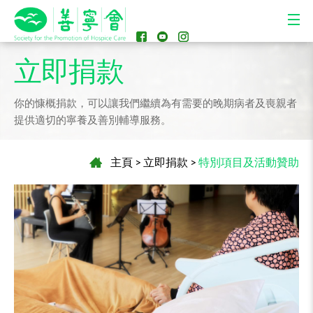
立即捐款
你的慷概捐款，可以讓我們繼續為有需要的晚期病者及喪親者
提供適切的寧養及善別輔導服務。
主頁
>
立即捐款
>
特別項目及活動贊助