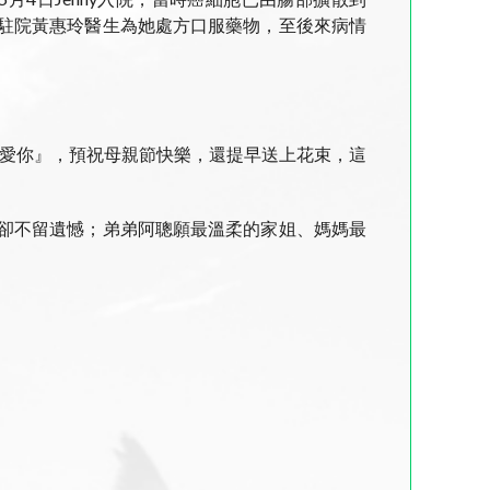
家駐院黃惠玲醫生為她處方口服藥物，至後來病情
『我愛你』，預祝母親節快樂，還提早送上花束，這
捨卻不留遺憾；弟弟阿聰願最溫柔的家姐、媽媽最