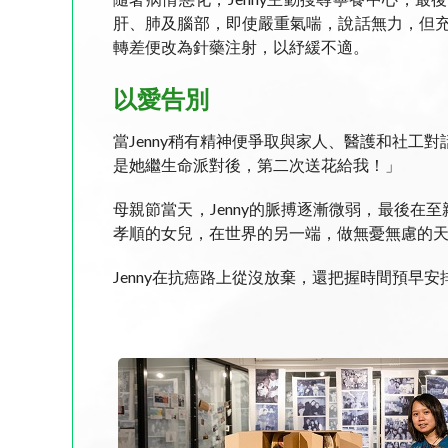
肝、肺及腦部，即使嚴重氣喘，說話無力，但充
轉差便改為針藥注射，以紓緩不適。
以愛告別
當Jenny稍有精神便爭取與家人、醫護和社工
是她繼生命派對後，第二次送花給我！」
母親節當天，Jenny的脈搏逐漸微弱，最後
孝順的女兒，在世界的另一端，做無憂無慮的
Jenny在抗癌路上從沒放棄，還把握時間預早