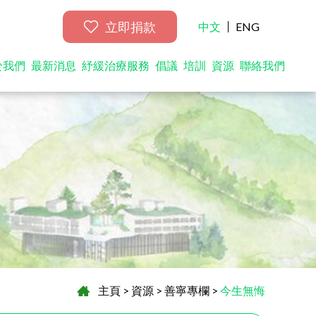
立即捐款
中文
ENG
於我們
最新消息
紓緩治療服務
倡議
培訓
資源
聯絡我們
主頁
>
資源
>
善寧專欄
>
今生無悔