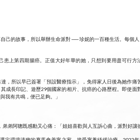
自己的故事，所以舉辦生命派對 ── 珍妮的一百種生活。每個
y驚聞自己患上第四期腸癌。正值大好年華的她，只想到要用盡可行
達，所以早已簽署「預設醫療指示」，免得家人日後為她作痛苦的
其成長印記、遊歷29個國家的相片、抗癌的心路歷程。即使面對死
能與我有共鳴，便已足夠。」
派對，弟弟阿聰既感動又心痛：「姐姐喜歡與人互訴心曲，派對好
後選定環境清幽的賽馬會善寧之家，接受寧養紓緩治療。2022年5