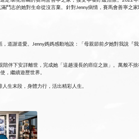
滿鬥志的她對生命從沒言棄。針對Jenny病情，賽馬會善寧之
對話，道謝道愛。Jenny媽媽感動地說：「母親節前夕她對我說
在至親陪伴下安詳離世，完成她「這趟漫長的癌症之旅」。萬般不
天使，繼續遊歷世界。
安排人生末段，身體力行，活出精彩人生。