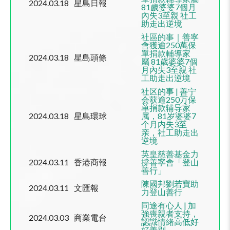
2024.03.18
星島日報
81歲婆婆7個月
內失3至親 社工
助走出逆境
社區的事｜善寧
會獲逾
250
萬保
單捐款輔導家
2024.03.18
星島頭條
屬
81
歲婆婆
7
個
月內失
3
至親 社
工助走出逆境
社区的事
|
善宁
会获逾
250
万保
单捐款辅导家
2024.03.18
星島環球
属，
81
岁婆婆
7
个月内失
3
至
亲，社工助走出
逆境
英皇慈善基金力
2024.03.11
香港商報
撐善寧會「登山
善行」
陳國邦劉若寶助
2024.03.11
文匯報
力登山善行
同途有心人 | 加
強喪親者支持，
2024.03.03
商業電台
認識情緒高低好
好善別