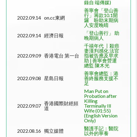
錄自 端傳媒)
善寧會「登山善
行」籌款
10.1
開
2022.09.14
on.cc
東網
鑼 盼助末期病
人安度晚晴
「
登山善行」 助
2022.09.14
經濟日報
晚期病人
千禧年代 〡殺癌
妻漢判感化 法官
2022.09.09
香港電台 第一台
指被告應及早求
助 | 善寧會營運
總監 陳木光
善寧會總監：港
2022.09.08
星島日報
善終服務支援不
足
Man Put on
Probation after
Killing
香港國際財經頻
2022.09.07
Terminally Ill
道
Wife (01:55)
(English Version
Only)
醫護手記：醫院
2022.08.16
獨立媒體
以外的寧養