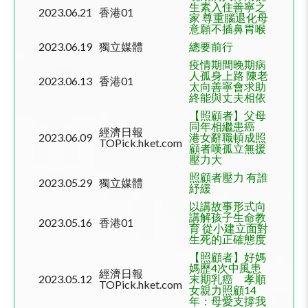
生素入住善寧之
2023.06.21
香港
01
家 尊重腦退化母
意願不插鼻胃喉
2023.06.19
獨立媒體
總要前行
疫情期間晚期病
人孤身上路 陳老
2023.06.13
香港
01
太向善寧會求助
終能與丈夫相依
【照顧者】父母
同年相繼患癌
經濟日報
2023.06.09
港女辭職頓成照
TOPick.hket.com
顧者嘆孤立無援
壓力大
照顧者壓力 有誰
2023.05.29
獨立媒體
紓緩
以講故事形式向
講解孩子生命教
2023.05.16
香港
01
育 從小建立面對
生死的正確態度
【照顧者】好媽
媽歷
4
次中風患
經濟日報
2023.05.12
末期乳癌 孝順
TOPick.hket.com
女親力照顧
14
年：母愛支撐我