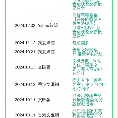
善放映會及影後
座談會
淨緣慈善基金
【善終的盼望 •
善生過彼岸】
2024.12.02
Yahoo新聞
《破•地獄》慈
善放映會及影後
座談會
2024.11.13
獨立媒體
晚晴圓夢
善寧之家開放
2024.10.21
獨立媒體
日
推廣寧養紓緩
文匯要聞
-
病人
入住「善寧之
2024.10.13
文匯報
家」家人可
24
小
時陪伴
病人入住「善寧
2024.10.13
香港文匯網
之家」 家人可24
小時陪伴
紓緩治療讓夫笑
2024.10.11
文匯報
到最後
老妻同盼
設醫療指示
紓緩治療讓夫笑
2024.10.11
香港文匯網
到最後 老妻同盼