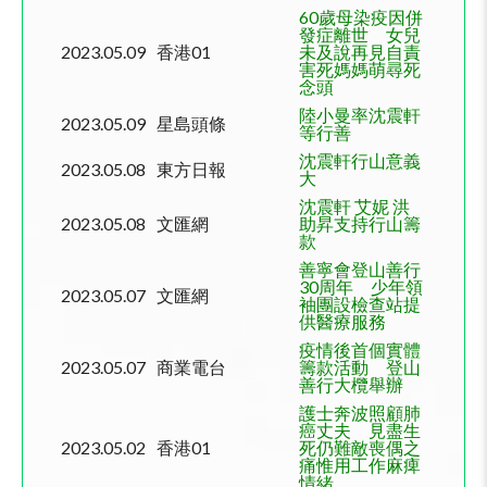
60
歲母染疫因併
發症離世 女兒
2023.05.09
香港
01
未及說再見自責
害死媽媽萌尋死
念頭
陸小曼率沈震軒
2023.05.09
星島頭條
等行善
沈震軒行山意義
2023.05.08
東方日報
大
沈震軒 艾妮 洪
2023.05.08
文匯網
助昇支持行山籌
款
善寧會登山善行
30
周年 少年領
2023.05.07
文匯網
袖團設檢查站提
供醫療服務
疫情後首個實體
2023.05.07
商業電台
籌款活動 登山
善行大欖舉辦
護士奔波照顧肺
癌丈夫 見盡生
2023.05.02
香港
01
死仍難敵喪偶之
痛惟用工作麻痺
情緒