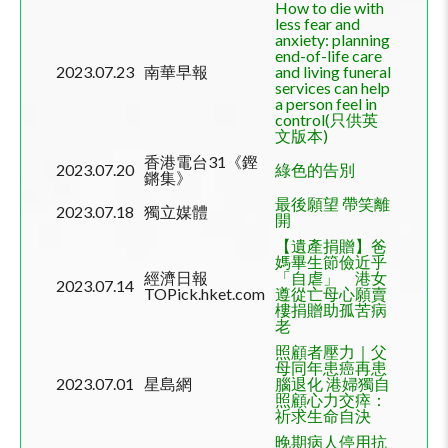
How to die with
less fear and
anxiety: planning
end-of-life care
2023.07.23
南華早報
and living funeral
services can help
a person feel in
control(
只供英
文版本
)
香港電台31《鏗
2023.07.20
綠色的告別
鏘集》
最後願望 帶笑離
2023.07.18
獨立媒體
開
【遺產捐贈】爸
媽畢生節儉近乎
經濟日報
「自虐」 港女
2023.07.14
TOPick.hket.com
遵從亡母心願賣
樓捐贈助孤苦病
老
照顧者壓力｜父
母同年患癌再患
2023.07.01
星島網
腦退化 港婦獨自
照顧心力交瘁：
祈求生命自決
晚期病人停用抗