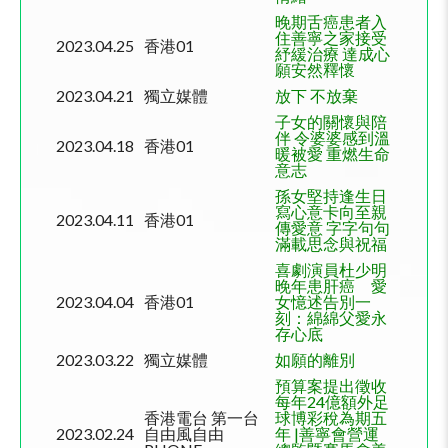
晚期舌癌患者入
住善寧之家接受
2023.04.25
香港
01
紓緩治療 達成心
願安然釋懷
2023.04.21
獨立媒體
放下 不放棄
子女的關懷與陪
伴 令婆婆感到溫
2023.04.18
香港
01
暖被愛 重燃生命
意志
孫女堅持逢生日
寫心意卡向至親
2023.04.11
香港
01
傳愛意 字字句句
滿載思念與祝福
喜劇演員杜少明
晚年患肝癌 愛
2023.04.04
香港
01
女憶述告別一
刻：綿綿父愛永
存心底
2023.03.22
獨立媒體
如願的離別
預算案提出徵收
每年24億額外足
香港電台 第一台
球博彩稅為期五
2023.02.24
自由風自由
年 |善寧會營運