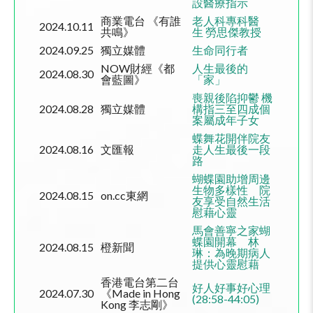
設醫療指示
商業電台 《有誰
老人科專科醫
2024.10.11
共鳴》
生
勞思傑教授
2024.09.25
獨立媒體
生命同行者
NOW財經《都
人生最後的
2024.08.30
會藍圖》
「家」
喪親後陷抑鬱 機
2024.08.28
獨立媒體
構指三至四成個
案屬成年子女
蝶舞花開伴院友
2024.08.16
文匯報
走人生最後一段
路
蝴蝶園助增周邊
生物多樣性 院
2024.08.15
on.cc東網
友享受自然生活
慰藉心靈
馬會善寧之家蝴
蝶園開幕 林
2024.08.15
橙新聞
琳：為晚期病人
提供心靈慰藉
香港電台第二台
好人好事好心理
2024.07.30
《
Made in Hong
(28:58-44:05)
Kong
李志剛》