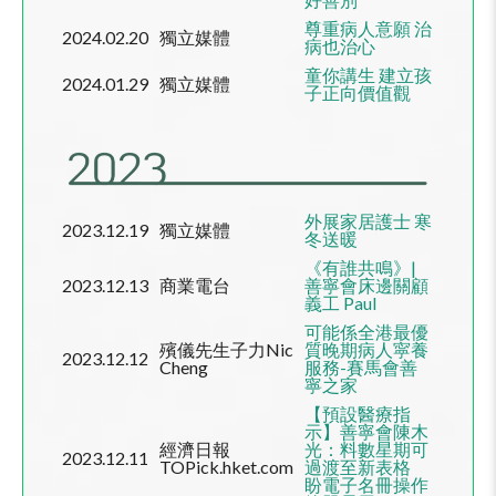
尊重病人意願 治
2024.02.20
獨立媒體
病也治心
童你講生 建立孩
2024.01.29
獨立媒體
子正向價值觀
外展家居護士 寒
2023.12.19
獨立媒體
冬送暖
《有誰共鳴》|
2023.12.13
商業電台
善寧會床邊關顧
義工 Paul
可能係全港最優
殯儀先生子力Nic
質晚期病人寜養
2023.12.12
Cheng
服務
-
賽馬會善
寧之家
【預設醫療指
示】善寧會陳木
經濟日報
光：料數星期可
2023.12.11
TOPick.hket.com
過渡至新表格
盼電子名冊操作