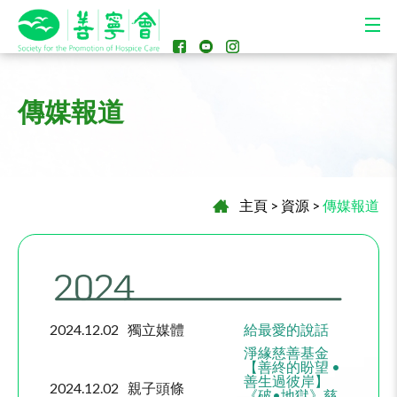
傳媒報道
主頁
>
資源
>
傳媒報道
2024.12.02
獨立媒體
給最愛的說話
淨緣慈善基金
【善終的盼望 •
善生過彼岸】
2024.12.02
親子頭條
《破•地獄》慈