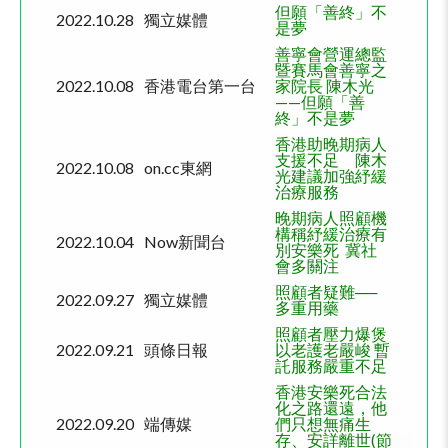
但願「善終」不
2022.10.28
獨立媒體
是夢
善寧會營運總監
暨賽馬會善寧之
2022.10.08
香港電台第一台
家院長 陳木光
——但願「善
終」不是夢
香港助晚期病人
支援不足 陳木
2022.10.08
on.cc
東網
光建議加強紓緩
治療服務
晚期病人照顧機
構稱紓緩治療有
2022.10.04
Now新聞台
別安樂死 冀社
會多關注
照顧者疑難──
2022.09.27
獨立媒體
多重用藥
照顧者壓力爆煲
2022.09.2
1
頭條日報
以老護老嚴峻 暫
託服務嚴重不足
香港安樂死合法
化之路還遠，他
2022.09.
20
端傳媒
們只想無痛生
存、安詳離世(節