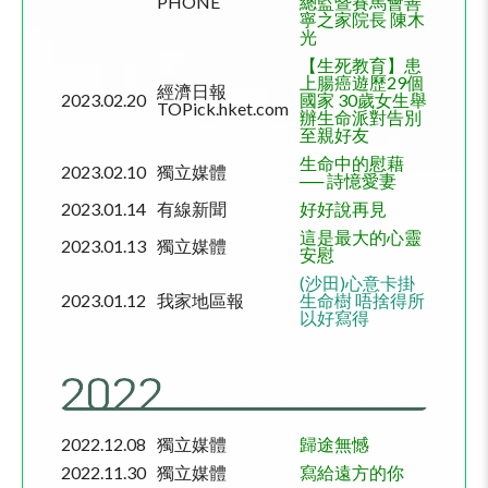
PHONE
總監暨賽馬會善
寧之家院長 陳木
光
【生死教育】患
上腸癌遊歷
29
個
經濟日報
2023.02.20
國家
30
歲女生舉
TOPick.hket.com
辦生命派對告別
至親好友
生命中的慰藉
2023.02.10
獨立媒體
── 詩憶愛妻
2023.01.14
有線新聞
好好說再見
這是最大的心靈
2023.01.13
獨立媒體
安慰
(沙田)心意卡掛
2023.01.12
我家地區報
生命樹 唔捨得所
以好寫得
2022.12.08
獨立媒體
歸途無憾
2022.11.30
獨立媒體
寫給遠方的你