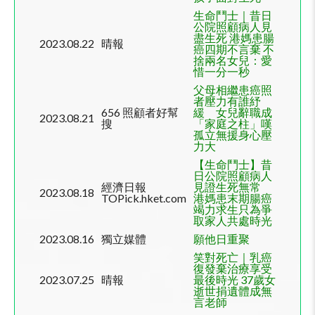
生命鬥士｜昔日
公院照顧病人見
盡生死 港媽患腸
2023.08.22
晴報
癌四期不言棄 不
捨兩名女兒：愛
惜一分一秒
父母相繼患癌照
者壓力有誰紓
656
照顧者好幫
緩 女兒辭職成
2023.08.21
搜
「家庭之柱」嘆
孤立無援身心壓
力大
【生命鬥士】昔
日公院照顧病人
經濟日報
見證生死無常
2023.08.18
TOPick.hket.com
港媽患末期腸癌
竭力求生只為爭
取家人共處時光
2023.08.16
獨立媒體
願他日重聚
笑對死亡｜乳癌
復發棄治療享受
2023.07.25
晴報
最後時光 37歲女
逝世捐遺體成無
言老師