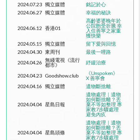
2024.07.23
獨立媒體
銘記於心
2024.06.27
獨立媒體
幸福的秘訣
高齡婆婆晚年於
公院飽受折騰 幸
2024.06.12
香港01
入住善寧之家重
獲快樂
2024.05.15
獨立媒體
留下愛與回憶
2024.04.30
東周刊
最後一哩路
無綫電視《流行
2024.04.26
紓緩治療
都市》
《
Unspoken
》
2024.04.23
Goodshow.club
X
善寧會
2024.04.16
獨立媒體
遺物斷捨離
遺物處理｜遺物
如何斷捨離？丟
2024.04.04
星島日報
棄不等如整理 專
家教
7
步驟處理
避免內疚
遺物處理｜遺物
如何斷捨離？丟
2024.04.04
星島頭條
棄不等如整理 專
家教
7
步驟處理