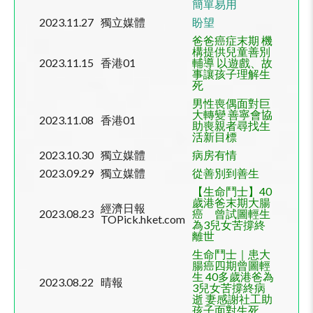
簡單易用
2023.11.27
獨立媒體
盼望
爸爸癌症末期 機
構提供兒童善別
2023.11.15
香港
01
輔導 以遊戲、故
事讓孩子理解生
死
男性喪偶面對巨
大轉變 善寧會協
2023.11.08
香港
01
助喪親者尋找生
活新目標
2023.10.30
獨立媒體
病房有情
2023.09.29
獨立媒體
從善別到善生
【生命鬥士】40
歲港爸末期大腸
經濟日報
2023.08.23
癌 曾試圖輕生
TOPick.hket.com
為3兒女苦撐終
離世
生命鬥士｜患大
腸癌四期曾圖輕
生 40多歲港爸為
2023.08.22
晴報
3兒女苦撐終病
逝 妻感謝社工助
孩子面對生死