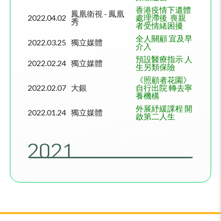
香港疫情下遺體
鳳凰衛視
-
鳳凰
2022.04.02
處理滯後
喪親
秀
者受情緒困擾
全人關顧 宜及早
2022.03.25
獨立媒體
介入
預設醫療指示 人
2022.02.24
獨立媒體
生另類保險
《照顧者花園》
2022.02.07
大銀
自行出院 轉去寧
養機構
外展紓緩課程 開
2022.01.24
獨立媒體
啟第二人生