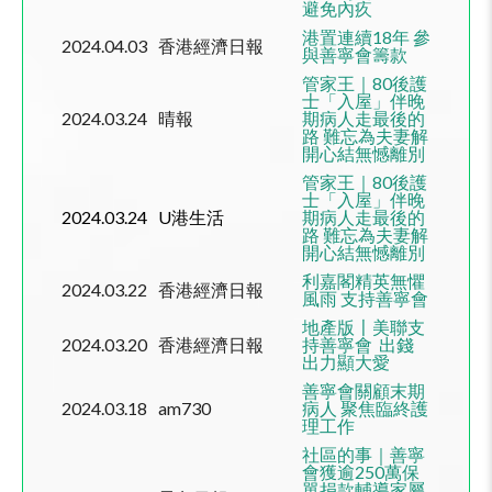
避免內疚
港置連續
18
年 參
2024.04.03
香港經濟日報
與善寧會籌款
管家王｜
80
後護
士「入屋」伴晚
2024.03.24
晴報
期病人走最後的
路 難忘為夫妻解
開心結無憾離別
管家王｜
80
後護
士「入屋」伴晚
2024.03.24
U
港生活
期病人走最後的
路 難忘為夫妻解
開心結無憾離別
利嘉閣精英無懼
2024.03.22
香港經濟日報
風雨 支持善寧會
地產版〡美聯支
2024.03.20
香港經濟日報
持善寧會
出錢
出力顯大愛
善寧會關顧末期
2024.03.18
am730
病人 聚焦臨終護
理工作
社區的事｜善寧
會獲逾250萬保
單捐款輔導家屬