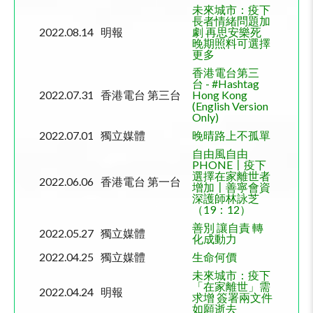
未來城市：疫下
長者情緒問題加
2022.08.14
明報
劇 再思安樂死
晚期照料可選擇
更多
香港電台第三
台
- #Hashtag
2022.07.31
香港電台 第三台
Hong Kong
(English Version
Only)
2022.07.01
獨立媒體
晚晴路上不孤單
自由風自由
PHONE〡疫下
選擇在家離世者
2022.06.06
香港電台 第一台
增加〡善寧會資
深護師林詠芝
（19：12）
善別 讓自責 轉
2022.05.27
獨立媒體
化成動力
2022.04.25
獨立媒體
生命何價
未來城市：疫下
「在家離世」需
2022.04.24
明報
求增 簽署兩文件
如願逝去