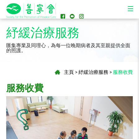
紓緩治療服務
匯集專業及同理心，為每一位晚期病者及其至親提供全面
的照護。
主頁
>
紓緩治療服務
>
服務收費
服務收費