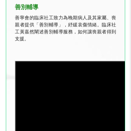
善別輔導
善寧會的臨床社工致力為晚期病人及其家屬、喪
親者提供「善別輔導」，紓緩哀傷情緒。臨床社
工黃嘉然闡述善別輔導服務，如何讓喪親者得到
支援。