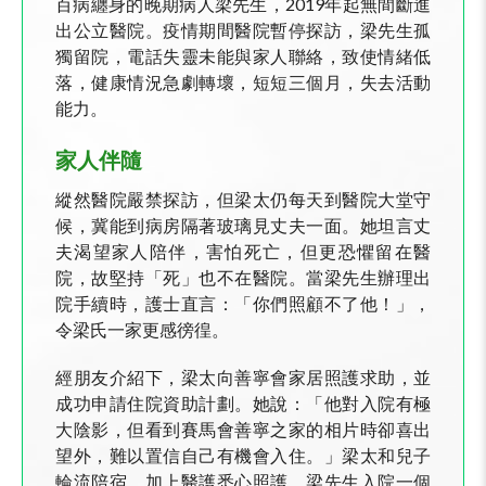
百病纏身的晚期病人梁先生，2019年起無間斷進
出公立醫院。疫情期間醫院暫停探訪，梁先生孤
獨留院，電話失靈未能與家人聯絡，致使情緒低
落，健康情況急劇轉壞，短短三個月，失去活動
能力。
家人伴隨
縱然醫院嚴禁探訪，但梁太仍每天到醫院大堂守
候，冀能到病房隔著玻璃見丈夫一面。她坦言丈
夫渴望家人陪伴，害怕死亡，但更恐懼留在醫
院，故堅持「死」也不在醫院。當梁先生辦理出
院手續時，護士直言：「你們照顧不了他！」，
令梁氏一家更感徬徨。
經朋友介紹下，梁太向善寧會家居照護求助，並
成功申請住院資助計劃。她說：「他對入院有極
大陰影，但看到賽馬會善寧之家的相片時卻喜出
望外，難以置信自己有機會入住。」梁太和兒子
輪流陪宿，加上醫護悉心照護，梁先生入院一個