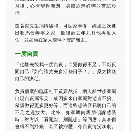
月後，心情變得開朗，身體逐漸好轉並嘗試步
行。
隨著梁先生病情緩和，可回家寧養。經過三次進
出賽馬會善寧之家，最後於去年九月他再度入
住，並如願在家人陪伴下安詳離去。
一度自責
「他離去後我一度自責，自覺做得不足，不斷反
問自己『如何讓丈夫多活些日子？』」梁太懷疑
自己的決定。
負責個案的臨床社工黃嘉然指，病人離世後家屬
出現自責屬常見，成因多來自家屬對逝者不捨、
希望做得更多更好等，而這些想法容易將自己的
不足之處放大。此外，如家屬向親朋傾訴感受
時，對方以「看開點、別亂想」等回應，其哀傷
會得不到紓緩、甚至被抑壓，令自責情況加劇。