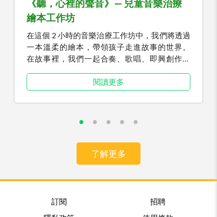
《聽，心裡的聲音》— 兒童音樂治療
繪本工作坊
在這個 2 小時的音樂治療工作坊中，我們將透過
一本溫柔的繪本，帶領孩子走進故事的世界。
在故事裡，我們一起合奏、歌唱、即興創作，
讓音樂成為情感的出口。 在安全、被陪伴的氛
圍中，孩子能自在地認識「失去」、「悲傷」與
閱讀更多
「思念」，學習用自己的方式好好感受、好好告
別。
了解更多
訂閱
招聘