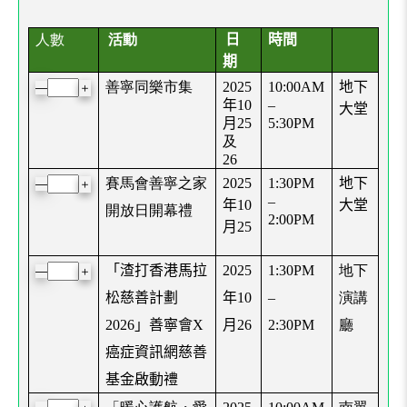
人數
活動
日
時間
期
善寧同樂市集
地下
2025
10:00AM
＋
—
年
10
–
大堂
月
25
5:30PM
及
26
賽馬會善寧之家
地下
2025
1:30PM
＋
—
–
大堂
年
10
開放日開幕禮
2:00PM
月
25
地下
「渣打香港馬拉
2025
1:30PM
＋
—
演講
松慈善計劃
年
10
–
廳
2026
」善寧會
X
月
26
2:30PM
癌症資訊網慈善
基金啟動禮
「暖心護航・愛
南翼