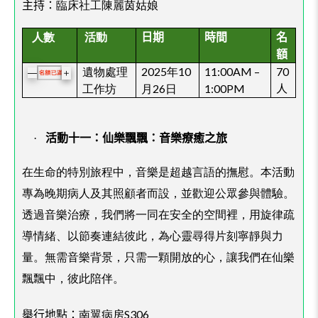
臨床社工陳麗茵姑娘
主持：
人數
活動
日期
時間
名
額
遺物處理
2025年10
11:00AM –
70
＋
—
工作坊
月26日
1:00PM
人
·
活動十一：仙樂飄飄：音樂療癒之旅
在生命的特別旅程中，音樂是超越言語的撫慰。本活動
專為晚期病人及其照顧者而設，並歡迎公眾參與體驗。
透過音樂治療，我們將一同在安全的空間裡，用旋律疏
導情緒、以節奏連結彼此，為心靈尋得片刻寧靜與力
量。無需音樂背景，只需一顆開放的心，讓我們在仙樂
飄飄中，彼此陪伴。
舉行地點：
南翼病房S306