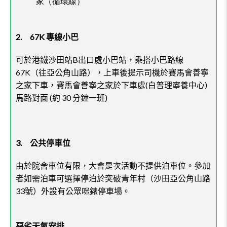
家（循環線）
2.
67K
專線小巴
B
可於港鐵沙田站
出口處小巴站，乘搭小巴路線
67K
（往亞公角山路），上車後提示司機於賽馬會善寧
(
)
之家下車，賽馬會善寧之家於下車處
白普理寧養中心
(
30
)
馬路對面
約
分鐘一班
3.
公共停車位
由於院舍車位有限，大會是次活動不提供泊車位。參加
者如需泊車可選擇停泊於突破青年村（沙田亞公角山路
33
號）
外設有公眾咪錶停車場。
惡劣天氣安排