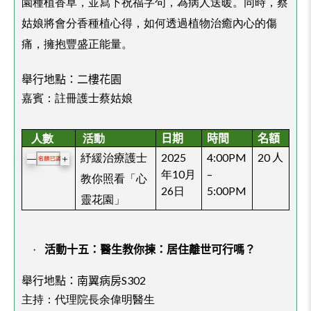
園種植香草，並寫下祝福字句，為病人送暖。同時，蔡
姑娘將會分香種植心得，如何透過植物治癒內心的傷
痛，擁抱豐盛正能量。
舉行地點：二樓花園
嘉賓：註冊護士蔡姑娘
人數
活動
日期
時間
名額
紓緩治療護士
2025
4:00PM
20
人
＋
—
年10月
–
教你照看「心
26日
5:00PM
靈花園」
·
活動十五：
醫生教你揀：居住離世可行嗎？
舉行地點：
南翼病房S302
主持：
代理院長余偉明醫生