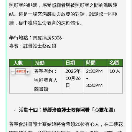
照顧者的點滴，感受照顧者與被照顧者之間的溫暖連
結。這是一場充滿感動與啟發的對話，誠邀您一同聆
聽，從中獲得生命教育的深刻體悟。
舉行地點：
南翼病房S306
嘉賓：註冊護士蔡姑娘
人數
活動
日期
時間
名額
善寧有約：
2025年
2:30PM
10
人
＋
—
10月26
–
照顧者真人
日
3:30PM
圖書館
·
活動十四：紓緩治療護士教你照看「心靈花園」
善寧會註冊護士蔡姑娘將會帶領20位有心人，在二樓花