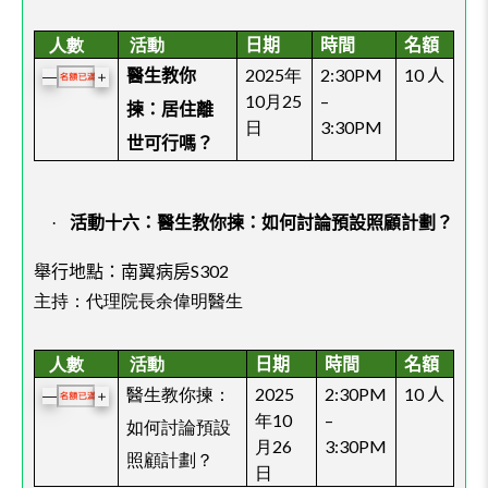
人數
活動
日期
時間
名額
2025年
2:30PM
10
人
醫生教你
＋
—
10月25
–
揀：居住離
日
3:30PM
世可行嗎？
·
活動十六：
醫生教你揀：如何討論預設照顧計劃？
舉行地點：
南翼病房S302
主持：
代理院長余偉明醫生
人數
活動
日期
時間
名額
醫生教你揀：
2025
2:30PM
10
人
＋
—
年10
–
如何討論預設
月26
3:30PM
照顧計劃？
日