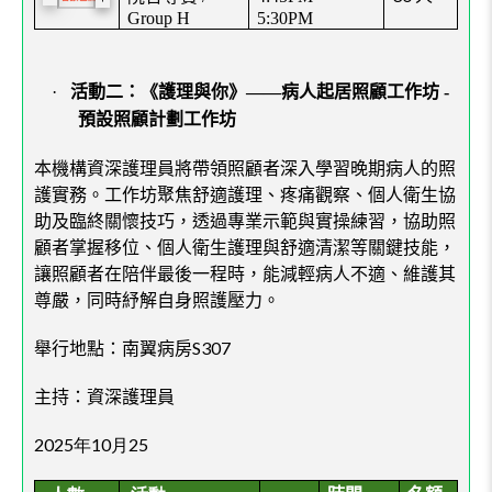
Group H
5:30PM
·
活動二：《護理與你》——病人起居照顧工作坊
-
預設照顧計劃工作坊
本機構資深護理員將帶領照顧者深入學習晚期病人的照
護實務。工作坊聚焦舒適護理、疼痛觀察、個人衛生協
助及臨終關懷技巧，透過專業示範與實操練習，協助照
顧者掌握移位、個人衛生護理與舒適清潔等關鍵技能，
讓照顧者在陪伴最後一程時，能減輕病人不適、維護其
尊嚴，同時紓解自身照護壓力。
舉行地點：
南翼病房S30
7
主持：
資
深護理員
2025年10月25