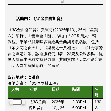
日
·
活動四：《3G金曲會知音》
《3G金曲會知音》義演將於2025年10月25日（星期
六）舉行，由善寧會主辦。活動由「3G圓滿人生輔工
課程」畢業成員獻唱多首經典金曲與粵劇名段，包括
《帝女花之香夭》、《
梁祝之十八相送
》、《牡丹亭驚
夢之幽媾》等。誠邀服務使用者、家屬及公眾參與，從
動人旋律中汲取支持與力量，共同實踐「天為生命定壽
元，人為生命賦意義」的宗旨。
舉行地點：演講廳
演講嘉賓：
「
3G
同學輔工團」
人數
活動
日期
時間
名
額
《
3G
金曲
2025年
2:30PM –
130
＋
—
會知音》
10月25
5:00PM
人