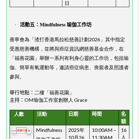
日
·
活動五：Mindfulness 瑜伽工作坊
善寧會為「渣打香港馬拉松慈善計劃2026」其中指定
受惠慈善機構，並將與癌症資訊網慈善基金合作，在
「福善花園」舉辦一系列有利身心靈的工作坊，包括瑜
伽、簡單有氧運動等，邀請癌症病患、喪親者及照護者
參與。
舉行地點：
二樓「福善花園」
OM瑜伽工作室創辦人 Grace
主持：
人數
活動
日期
時間
名
額
Mindfulness
2025年
10:00AM –
16
＋
—
10月26
11:30AM
人