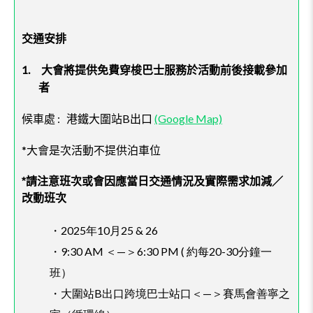
交通安排
1.
大會將提供免費穿梭巴士服務於活動前後接載參加
者
:
B
(Google Map)
候車處
港鐵大圍站
出口
*
大會是次活動不提供泊車位
請注意班次或會因應當日交通情況及實際需求加減／
*
改動班次
・2025年10月25 & 26
・9:30 AM ＜—＞6:30 PM ( 約每20-30分鐘一
班）
・大圍站B出口跨境巴士站口＜—＞賽馬會善寧之