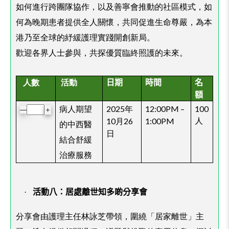
如何進行跨團隊協作，以及善寧會推動的社區模式，如
何為晚期患者提供全人關懷，共同促進生命尊嚴，為本
港乃至全球的紓緩護理實踐開創新局。
歡迎各界人士參與，共探優質臨終照護的未來。
人數
活動
日期
時間
名
額
病人期望
2025年
12:00PM –
100
＋
—
10月26
1:00PM
人
的中西醫
日
結合舒緩
治療服務
·
活動八：居處離世知多啲分享會
分享會由護理主任林詠芝帶領，圍繞「居家離世」主