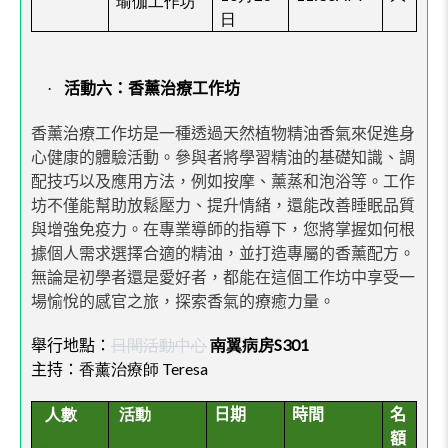
瑜伽工作坊
日
·
活動六：香薰治療工作坊
香薰治療工作坊是一種透過天然植物精油香氣來促進身
心健康的體驗活動。參與者將學習精油的基礎知識、調
配技巧以及應用方法，例如按摩、薰蒸和泡浴等。工作
坊不僅能幫助放鬆壓力、提升情緒，還能改善睡眠品質
與增強免疫力。在專業導師的指導下，您將掌握如何根
據個人需求選擇合適的精油，並打造專屬的香薰配方。
無論是初學者還是愛好者，都能在這個工作坊中享受一
場愉悅的感官之旅，探索香氣的療癒力量。
舉行地點：
日間活動中心
南翼病房S301
香薰治療師 Teresa
主持：
人數
活動
日期
時間
名
額