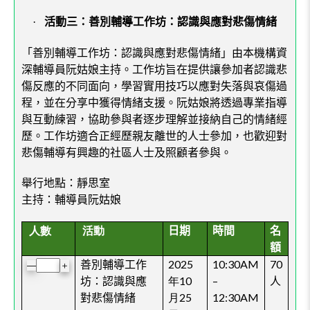
·
活動三：
善別輔導工作坊：認識與應對悲傷情緒
「善別輔導工作坊：認識與應對悲傷情緒」由本機構資
深輔導員阮姑娘主持。工作坊旨在提供讓參加者認識悲
傷反應的不同面向，學習實用技巧以應對失落與哀傷過
程，並在分享中獲得情緒支援。阮姑娘將透過專業指導
與互動練習，協助參與者逐步理解並接納自己的情緒經
歷。工作坊適合正經歷親友離世的人士參加，也歡迎對
悲傷輔導有興趣的社區人士及照顧者參與。
舉行地點：
靜思室
主持：輔導員阮姑娘
人數
活動
日期
時間
名
額
2025
10:30AM
70
善別輔導工作
＋
—
年10
–
人
坊：認識與應
月25
12:30AM
對悲傷情緒