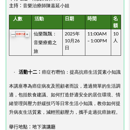
音樂治療師陳嘉延小姐
主持：
人數
活動
日期
時間
名
額
仙樂飄飄：
2025年
11:00AM
10
＋
—
10月26
– 1:00PM
人
音樂療癒之
日
旅
癌症冇嘢怕：提高抗癌生活質素小知識
·
活動十二：
本講座專為癌症病友及照顧者而設，透過簡單的生活調
適，包括飲食建議、如何打造舒適安全的居住環境、情
緒管理與壓力舒緩技巧等日常生活小知識，教你如何提
升病友生活質素，減輕照顧壓力，攜手走過抗癌旅程。
舉行地點：地下演講廳