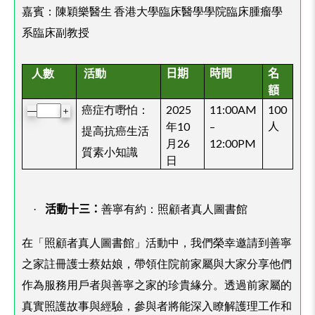
嘉賓：陳穎樂醫生 香港大學臨床醫學學院臨床腫瘤學
系臨床副教授
人數
活動
日期
時間
名
額
癌症冇嘢怕：
2025
11:00AM
100
＋
—
年10
–
人
提高抗癌生活
月26
12:00PM
質素小知識
日
善寧有約：照顧者真人圖書館
·
活動十三：
在「照顧者真人圖書館」活動中，我們榮幸邀請到善寧
之家註冊護士蔡姑娘，帶領住院前家屬與大家分享他們
作為服務用戶者與善寧之家的珍貴緣分。透過前家屬的
真實照護故事與經驗，參與者將能深入瞭解護理工作和