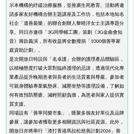
示本機構的紓緩治療服務，並推廣生死教育。活動將邀
請多家友好機構合辦主題講座及工作坊，包括本地知名
社企「遺善最樂」的聯合創辦人黎曉洋女士主講專題分
享。同日亦邀得「3G同學輔工團」策劃《3G金曲會知
音》籌款義演，所有收益將全數撥捐「1000個善寧家
庭資助計劃」。
是次開放日特設與「名卓護」合辦的護理產品體驗區，
以積極態度打破大眾對臨終護理的忌諱，透過現代化專
業產品提升晚期患者與長者的生活質素與尊嚴。參加者
可親身體驗專業氣墊床、減壓坐墊等護理設備，了解如
何有效預防壓瘡、減輕照顧負擔，為患者與家人提供實
質支援。
同場設有「善寧同樂市集」，匯聚多個友好單位及品牌
參展，讓參加者獲取更多相關資訊與社區資源。此外，
開放日亦將舉行「渣打香港馬拉松慈善計劃2026」善