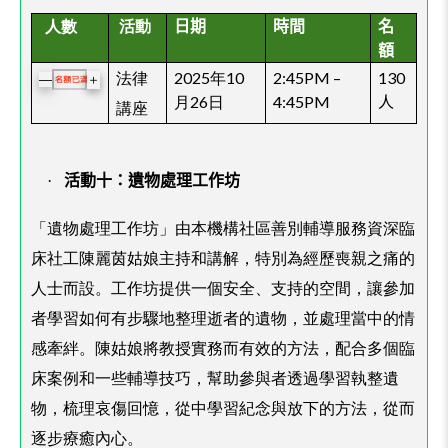
人數
活動
日期
時間
名
額
法律
2025年10
2:45PM –
130
＋
—
月26日
4:45PM
人
講座
·
活動十：遺物處理工作坊
「遺物處理工作坊」由本機構社區善別輔導服務資深臨
床社工陳麗茵姑娘主持和講解，特別為經歷喪親之痛的
人士而設。工作坊提供一個安全、支持的空間，讓參加
者學習如何有步驟地整理逝者的遺物，並處理當中的情
感牽絆。陳姑娘將教授實務而有效的方法，配合多個臨
床案例和一些輔導技巧，幫助參與者透過學習執整遺
物，梳理哀傷回憶，從中學習紀念與放下的方法，從而
逐步療癒內心。