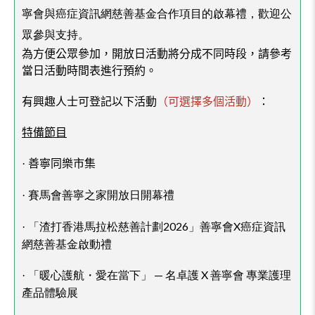
寧會與癌症資訊網慈善基金合作項目的啟幕禮，歡迎公
眾參與支持。
為方便公眾參加，開放日活動將分成不同時段，請參考
當日活動時間表進行預約。
有興趣人士可登記以下活動
（可
選擇多個活動
）
：
特備節目
善寧同樂市集
·
賽馬會善寧之家開放日開幕禮
·
「渣打香港馬拉松慈善計劃2026」善寧會X癌症資訊
·
網慈善基金啟動禮
「暖心護航・愛在當下」 — 名卓護 X 善寧會 專業護理
·
產品體驗展