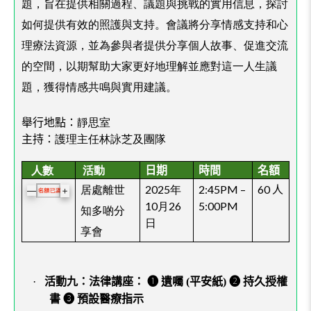
題，旨在提供相關過程、議題與挑戰的實用信息，探討
如何提供有效的照護與支持。會議將分享情感支持和心
理療法資源，並為參與者提供分享個人故事、促進交流
的空間，以期幫助大家更好地理解並應對這一人生議
題，獲得情感共鳴與實用建議。
舉行地點：
靜思室
護理主任林詠芝及團隊
主持：
人數
活動
日期
時間
名額
居處離世
2025年
2:45PM –
60
人
＋
—
10月26
5:00PM
知多啲分
日
享會
·
活動九：法律講座： ➊ 遺囑 (平安紙) ➋ 持久授權
書 ➌ 預設醫療指示