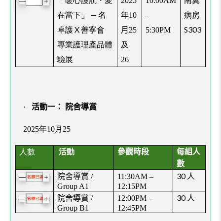
2025
10:00AM
＋
—
在當下」 — 名
病房
年
10
–
卓護 X 善寧會
S303
月
25
5:30PM
專業護理產品體
及
驗展
26
·
活動一： 院舍導賞
2025年10月25
人數
活動
參觀時段
每組
人
數
30
人
院舍導賞
/
11:30AM –
＋
—
Group A1
12:15PM
30
人
院舍導賞
/
12:00PM –
＋
—
Group B1
12:45PM