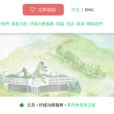
立即捐款
中文
ENG
於我們
最新消息
紓緩治療服務
倡議
培訓
資源
聯絡我們
主頁
>
紓緩治療服務
>
賽馬會善寧之家