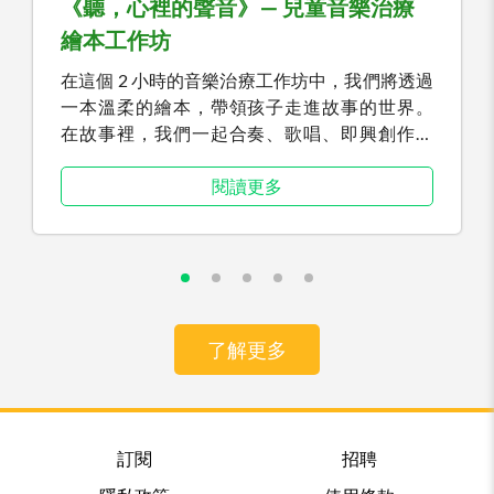
《聽，心裡的聲音》— 兒童音樂治療
繪本工作坊
在這個 2 小時的音樂治療工作坊中，我們將透過
一本溫柔的繪本，帶領孩子走進故事的世界。
在故事裡，我們一起合奏、歌唱、即興創作，
讓音樂成為情感的出口。 在安全、被陪伴的氛
圍中，孩子能自在地認識「失去」、「悲傷」與
閱讀更多
「思念」，學習用自己的方式好好感受、好好告
別。
了解更多
訂閱
招聘